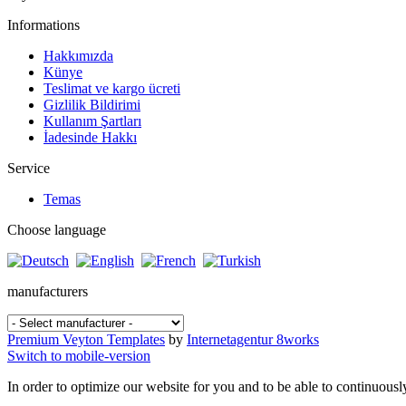
Informations
Hakkımızda
Künye
Teslimat ve kargo ücreti
Gizlilik Bildirimi
Kullanım Şartları
İadesinde Hakkı
Service
Temas
Choose language
manufacturers
Premium Veyton Templates
by
Internetagentur 8works
Switch to mobile-version
In order to optimize our website for you and to be able to continuousl