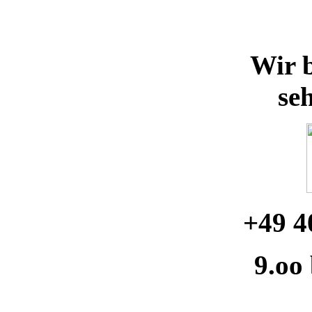
Wir b
se
+49 4
9.oo