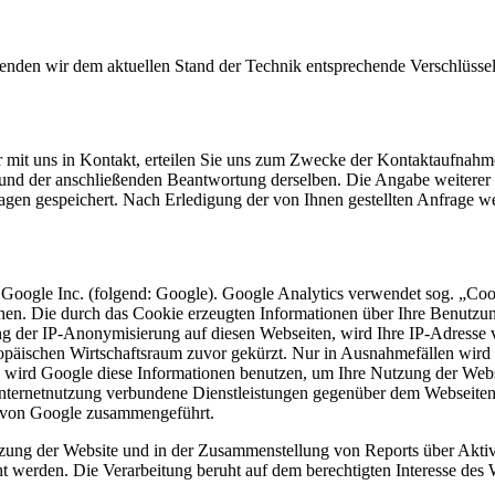
wenden wir dem aktuellen Stand der Technik entsprechende Verschlüss
r mit uns in Kontakt, erteilen Sie uns zum Zwecke der Kontaktaufnahme 
e und der anschließenden Beantwortung derselben. Die Angabe weitere
agen gespeichert. Nach Erledigung der von Ihnen gestellten Anfrage 
 Google Inc. (folgend: Google). Google Analytics verwendet sog. „Coo
hen. Die durch das Cookie erzeugten Informationen über Ihre Benutzu
ng der IP-Anonymisierung auf diesen Webseiten, wird Ihre IP-Adresse 
päischen Wirtschaftsraum zuvor gekürzt. Nur in Ausnahmefällen wird 
te wird Google diese Informationen benutzen, um Ihre Nutzung der Web
nternetnutzung verbundene Dienstleistungen gegenüber dem Webseiten
n von Google zusammengeführt.
zung der Website und in der Zusammenstellung von Reports über Aktiv
ht werden. Die Verarbeitung beruht auf dem berechtigten Interesse des 