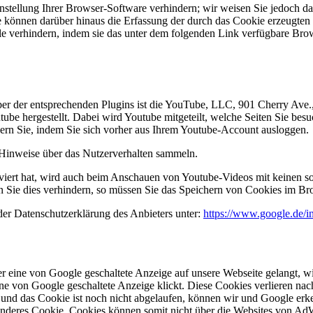
tellung Ihrer Browser-Software verhindern; wir weisen Sie jedoch dara
 können darüber hinaus die Erfassung der durch das Cookie erzeugten 
e verhindern, indem sie das unter dem folgenden Link verfügbare Brows
iber der entsprechenden Plugins ist die YouTube, LLC, 901 Cherry Av
be hergestellt. Dabei wird Youtube mitgeteilt, welche Seiten Sie bes
dern Sie, indem Sie sich vorher aus Ihrem Youtube-Account ausloggen.
e Hinweise über das Nutzerverhalten sammeln.
ert hat, wird auch beim Anschauen von Youtube-Videos mit keinen so
Sie dies verhindern, so müssen Sie das Speichern von Cookies im Bro
der Datenschutzerklärung des Anbieters unter:
https://www.google.de/int
r eine von Google geschaltete Anzeige auf unsere Webseite gelangt, 
e von Google geschaltete Anzeige klickt. Diese Cookies verlieren nach
 und das Cookie ist noch nicht abgelaufen, können wir und Google erke
 anderes Cookie. Cookies können somit nicht über die Websites von A